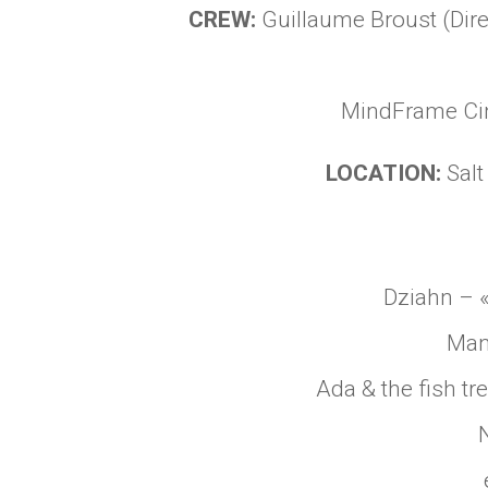
CREW:
Guillaume Broust (D
MindFrame Ci
LOCATION:
Salt
Dziahn – «
Man
Ada & the fish tr