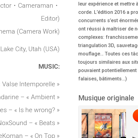
leur expérience et mettre
irector・Cameraman・
corde. L’édition 2016 a pr
Editor)
concurrents s’est énormém
ont réussi à maîtriser de
nema (Camera Work)
complexes: franchissement
triangulation 3D, sauvetag
 Lake City, Utah (USA)
mouflage… Toutes ces tâc
toujours similaires aux sit
MUSIC:
pouvaient potentiellement 
falaises, bâtiments…)
 Valse Intemporelle »
darine – « Ambient »
Musique originale
ees – « Is he wrong? »
NoxSound – « Beats »
eKoman – « On Top »