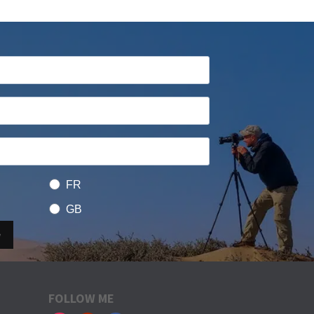
FR
GB
e
FOLLOW ME